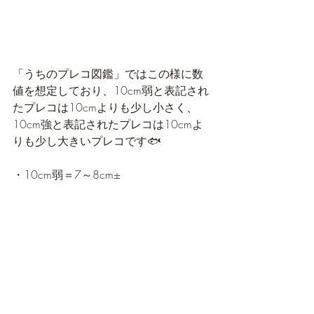
「うちのプレコ図鑑」ではこの様に数
値を想定しており、10cm弱と表記され
たプレコは10cmよりも少し小さく、
10cm強と表記されたプレコは10cmよ
りも少し大きいプレコです🐟
・10cm弱＝7～8cm±