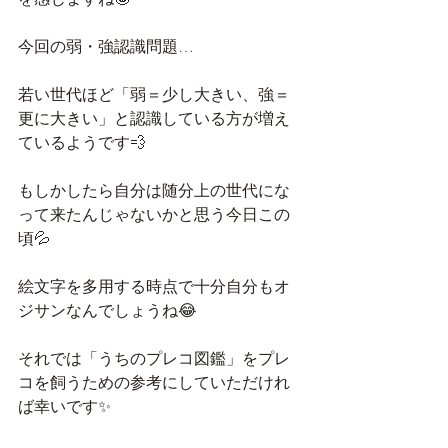
今回の弱・強認識問題…
若い世代ほど「弱＝少し大きい、強＝
更に大きい」と認識している方が増え
ているようです💨
もしかしたら自分は随分上の世代にな
って来たんじゃないかと思う今日この
頃💦
絵文字を多用する時点で十分自分もオ
ジサンなんでしょうね😂
それでは「うちのプレコ図鑑」をプレ
コを飼うための参考にしていただけれ
ば幸いです✨