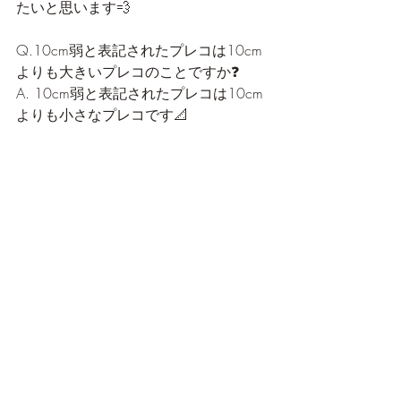
たいと思います💨
Q.10cm弱と表記されたプレコは10cm
よりも大きいプレコのことですか❓
A. 10cm弱と表記されたプレコは10cm
よりも小さなプレコです📐