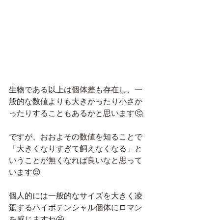
生物である以上は個体差も存在し、一
般的な数値よりも大きかったり小さか
ったりすることもあるかと思います🤔
ですが、おおよその数値を知ることで
「大きくなりすぎて飼えなくなる」と
いうことが無くなれば良いなと思って
います😌
個人的には一般的なサイズを大きく凌
駕するハイポテンシャル個体にロマン
を感じますね🤩