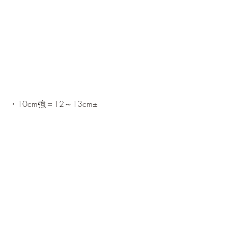
・10cm強＝12～13cm±