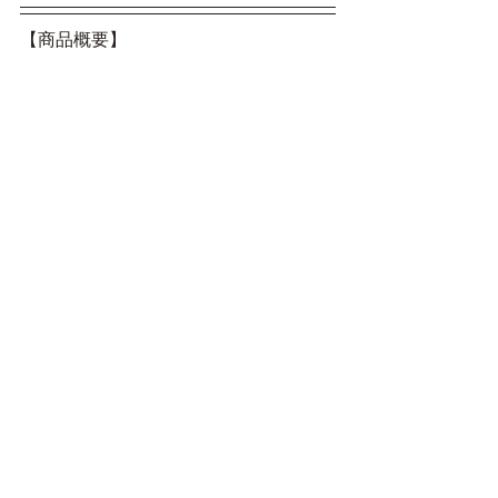
【商品概要】