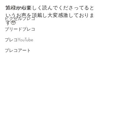
皆様から楽しく読んでくださってると
プレコの日常
いうお声を頂戴し大変感激しておりま
ピクセルプレコ
す🥹
ブリードプレコ
プレコYouTube
プレコアート