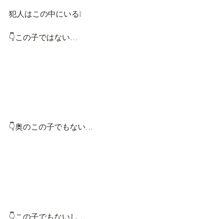
犯人はこの中にいる❕
👇この子ではない…
👇奥のこの子でもない...
👇この子でもないし…