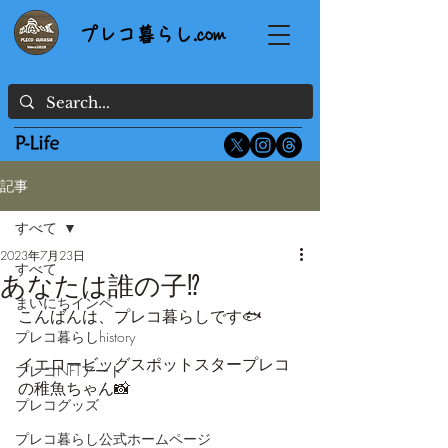
プレコ暮らし.com
記事
すべて
2023年7月23日
すべて
あなたは誰の子⁉
まいにちインペ
こんばんは、プレコ暮らしです🐟
プレコ暮らしhistory
イエロービッグスポットスタープレコ
プレコNFTアート
の稚魚ちゃん📸
プレコグッズ
プレコ暮らし公式ホームページ