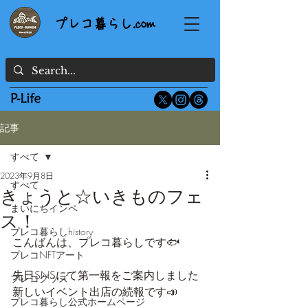
プレコ暮らし.com
記事
すべて
2023年9月8日
すべて
きょうと☆いきものフェ
まいにちインペ
ス！
プレコ暮らしhistory
こんばんは、プレコ暮らしです🐟
プレコNFTアート
先日SNSにて第一報をご案内しました
プレコグッズ
新しいイベント出店の続報です📣
プレコ暮らし公式ホームページ