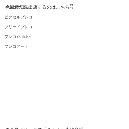
今回新たに出店するのはこちら👇
プレコの日常
ピクセルプレコ
ブリードプレコ
プレコYouTube
プレコアート