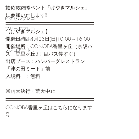
始めてのイベント「けやきマルシェ」
プレコの日常
に参加いたします❕
ピクセルプレコ
ブリードプレコ
【けやきマルシェ】
開催日時：4月23日(日)10:00～16:00
プレコYouTube
開催場所：CONOBA香里ヶ丘（京阪バ
プレコアート
ス：香里ヶ丘3丁目バス停すぐ）
出店ブース：ハンバーグレストラン
「津の田ミート」前
入場料　：無料
※雨天決行・荒天中止
CONOBA香里ヶ丘はこちらになります
👇