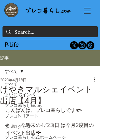
プレコ暮らし.com
記事
すべて
2023年4月18日
すべて
けやきマルシェイベント
まいにちインペ
出店【4月】
プレコ暮らしhistory
こんばんは、プレコ暮らしです🐟
プレコNFTアート
さぁ、今週末の4/23(日)は今月2度目の
プレコグッズ
イベント出店📢
プレコ暮らし公式ホームページ