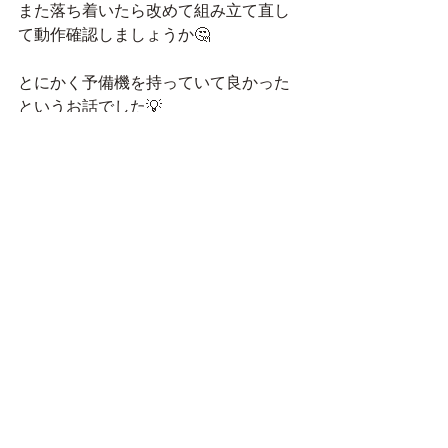
また落ち着いたら改めて組み立て直し
て動作確認しましょうか🤔
とにかく予備機を持っていて良かった
というお話でした💡
皆さんもポンプの予備があると安心で
すよ♪
プレコ
プレコ暮らし
什器
プレコの日常
最新記事
すべて表示