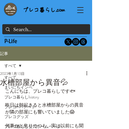
プレコ暮らし.com
記事
すべて
2023年1月15日
すべて
水槽部屋から異音💦
まいにちインペ
こんにちは、プレコ暮らしです🐟
プレコ暮らしhistory
昨日は朝起きると水槽部屋からの異音
プレコNFTアート
が隣の部屋にも響いていました😱
プレコグッズ
何事かと焦りつつも、実は以前にも聞
プレコ暮らし公式ホームページ