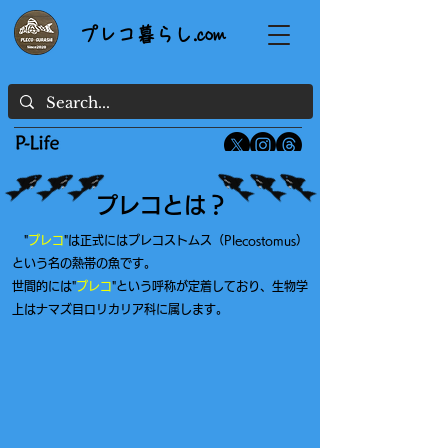
プレコ暮らし.com
プレコとは？
"
プレコ
"
は正式にはプレコストムス（Plecostomus）
という名の熱帯の魚です。
世間的には
"
プレコ
"
という呼称が定着しており、生物学
上は
ナマズ目
ロリカリア科に属します。