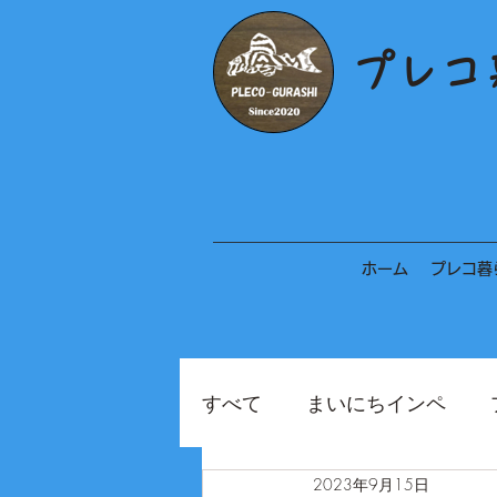
プレコ暮
ホーム
プレコ暮
すべて
まいにちインペ
2023年9月15日
プレコ暮らし公式ホームペ