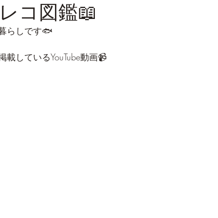
レコ図鑑📖
暮らしです🐟
アート
しているYouTube動画📹