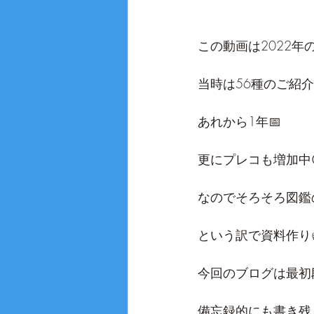
この動画は2022年
当時は56種のご紹介
あれから1年📅
更にプレコも増加中
なのでそろそろ図鑑
という訳で資料作り
今回のブログは最初
備忘録的にも書き残