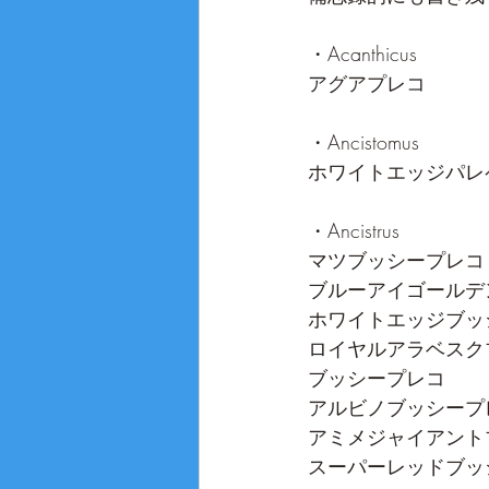
・Acanthicus
アグアプレコ
・Ancistomus
ホワイトエッジパレ
・Ancistrus
マツブッシープレコ
ブルーアイゴールデ
ホワイトエッジブッ
ロイヤルアラベスク
ブッシープレコ
アルビノブッシープ
アミメジャイアント
スーパーレッドブッ