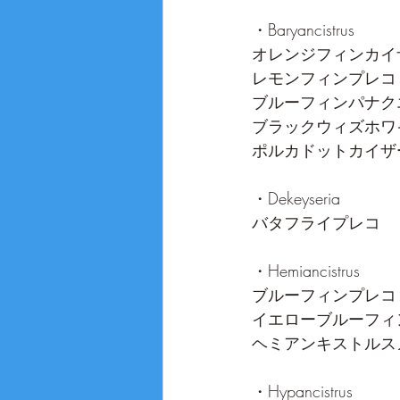
・Baryancistrus
オレンジフィンカイ
レモンフィンプレコ
ブルーフィンパナク
ブラックウィズホワ
ポルカドットカイザ
・Dekeyseria
バタフライプレコ
・Hemiancistrus
ブルーフィンプレコ
イエローブルーフィ
ヘミアンキストルス
・Hypancistrus